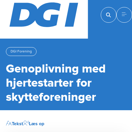
DGI Forening
Genoplivning med
hjertestarter for
skytteforeninger
Tekst
Læs op