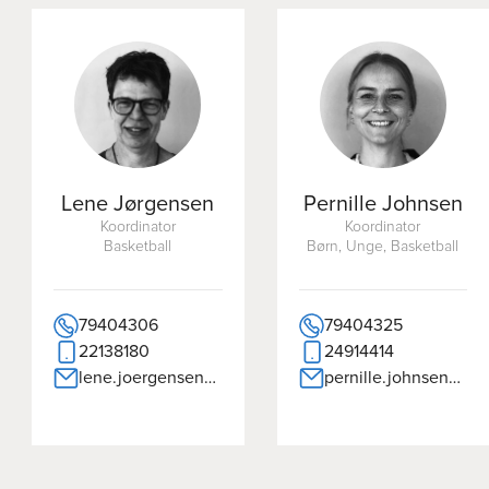
Lene Jørgensen
Pernille Johnsen
Koordinator
Koordinator
Basketball
Børn, Unge, Basketball
79404306
79404325
22138180
24914414
lene.joergensen@dgi.dk
pernille.johnsen@dgi.dk