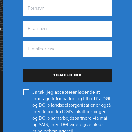
n­
TILMELD DIG
Ja tak, jeg accepterer løbende at
modtage information og tilbud fra DGI
og DGI’s landsdelsorganisationer også
med tilbud fra DGI’s lokalforeninger
og
DGI’s samarbejdspartnere
via mail
og SMS, men DGI videregiver ikke
mine oplysninger til