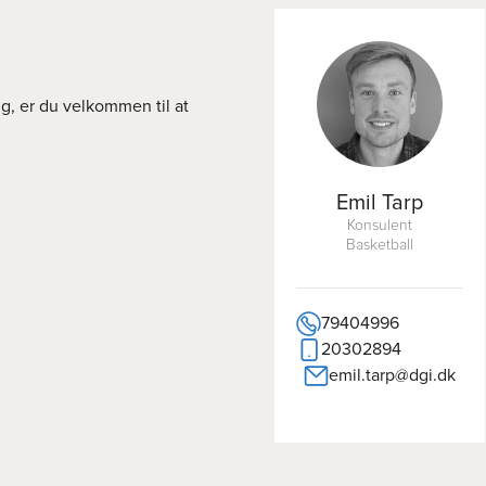
ng, er du velkommen til at
Emil Tarp
Konsulent
Basketball
79404996
20302894
emil.tarp@dgi.dk