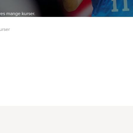
res mange kurser.
urser
ng
Idræt
Kurser og events
Medlem
DGI lokalt
Om D