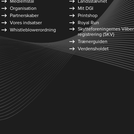
Medlemstal
Landsstævnet
Organisation
Mit DGI
Partnerskaber
Printshop
Vores indsatser
Royal Run
Skytte­foreningernes Våbe
Whistleblower­ordning
registrering (SKV)
Trænerguiden
Verdensholdet