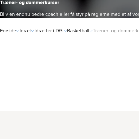
Træner- og dommer­kurser
Bliv en endnu bedre coach eller få styr på reglerne med et af vo
Forside
Idræt
Idrætter i DGI
Basketball
Træner- og dommerk
Rådgivni