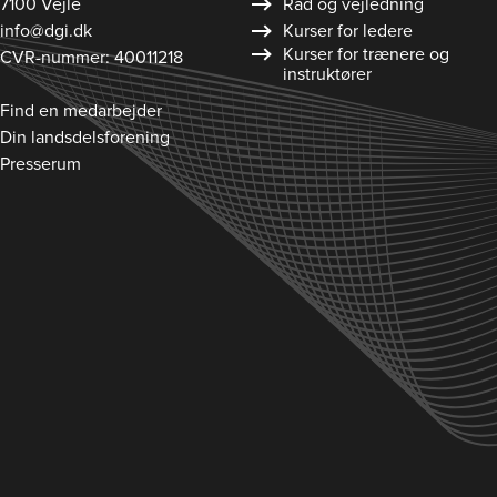
7100 Vejle
Råd og vejledning
info@dgi.dk
Kurser for ledere
Kurser for trænere og
CVR-nummer: 40011218
instruktører
Find en medarbejder
Din landsdelsforening
Presserum