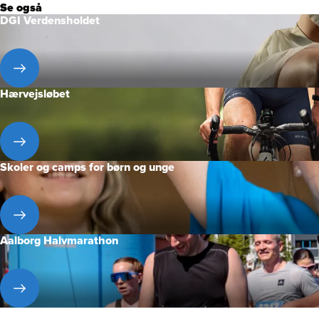
Se også
DGI Verdensholdet
Hærvejsløbet
Skoler og camps for børn og unge
Aalborg Halvmarathon