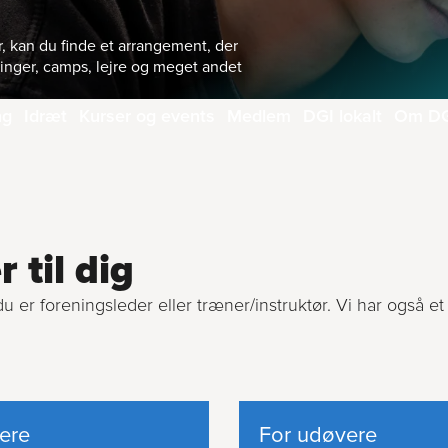
r, kan du finde et arrangement, der
sninger, camps, lejre og meget andet
ng
Idræt
Kurser og events
Medlem
DGI lokalt
Om D
 til dig
du er foreningsleder eller træner/instruktør. Vi har også et
ere
For udøvere