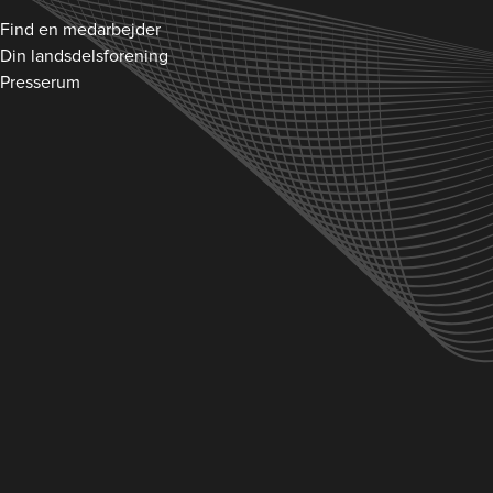
Find en medarbejder
Din landsdelsforening
Presserum