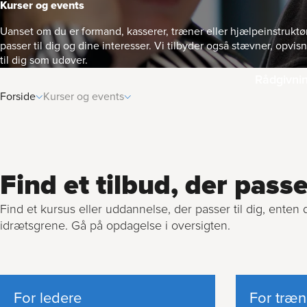
Kurser og events
Uanset om du er formand, kasserer, træner eller hjælpeinstruktø
passer til dig og dine interesser. Vi tilbyder også stævner, opvi
til dig som udøver.
Rådgivni
Forside
Kurser og events
Find et tilbud, der passer
Find et kursus eller uddannelse, der passer til dig, enten 
idrætsgrene. Gå på opdagelse i oversigten.
For ledere
For træn