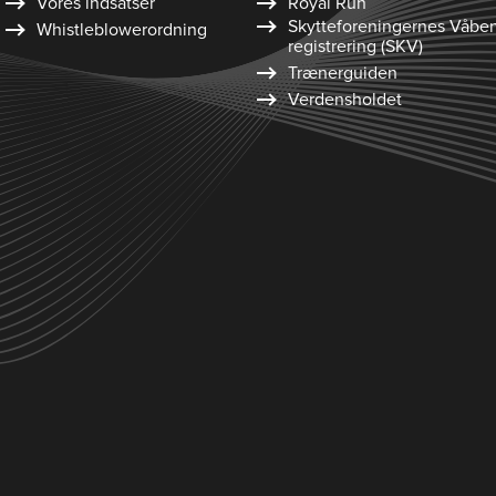
Vores indsatser
Royal Run
Skytte­foreningernes Våbe
Whistleblower­ordning
registrering (SKV)
Trænerguiden
Verdensholdet