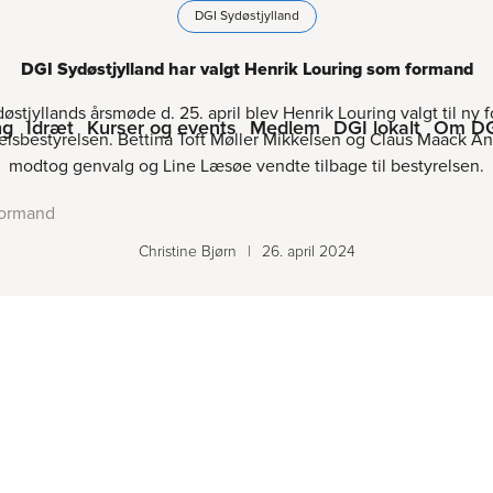
DGI Sydøstjylland
DGI Sydøstjylland har valgt Henrik Louring som formand
østjyllands årsmøde d. 25. april blev Henrik Louring valgt til ny 
ng
Idræt
Kurser og events
Medlem
DGI lokalt
Om D
elsbestyrelsen. Bettina Toft Møller Mikkelsen og Claus Maack A
modtog genvalg og Line Læsøe vendte tilbage til bestyrelsen.
formand
Christine Bjørn
|
26. april 2024