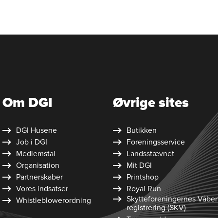
Om DGI
Øvrige sites
DGI Husene
Butikken
Job i DGI
Foreningsservice
Medlemstal
Landsstævnet
Organisation
Mit DGI
Partnerskaber
Printshop
Vores indsatser
Royal Run
Skytte­foreningernes Våbe
Whistleblower­ordning
registrering (SKV)