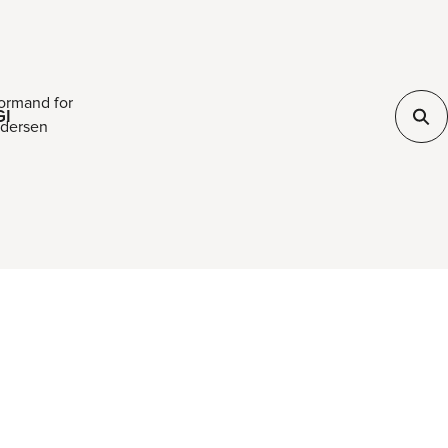
formand for
GI
ndersen