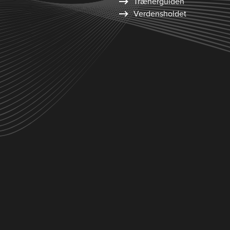
Trænerguiden
Verdensholdet