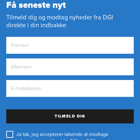
Få seneste nyt
Tilmeld dig og modtag nyheder fra DGI
direkte i din indbakke
TILMELD DIG
Ja tak, jeg accepterer løbende at modtage