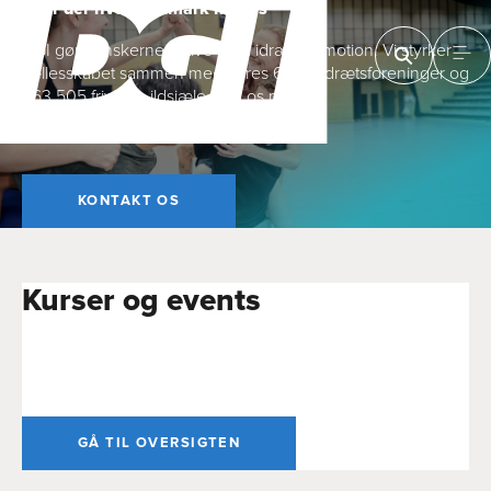
Vi er der hvor Danmark mødes
DGI gør danskerne aktive med idræt og motion. Vi styrker
fællesskabet sammen med vores 6.700 idrætsforeninger og
263.505 frivillige ildsjæle. Lad os mødes.
KONTAKT OS
Kurser og events
GÅ TIL OVERSIGTEN