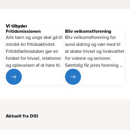
Vi tilbyder
Fritids­missionen
Bliv velkomst­forening
Alle børn og unge skal gå til
Bliv velkomstforening for
mindst én fritidsaktivitet.
sund aldring og vær med til
Fritidsfællesskaber gør en
at skabe trivsel og livskvalitet
forskel for trivsel, relationer
for voksne og seniorer.
og oplevelsen af at høre til.
Samtidig får jeres forening et
stærkt løft.
Aktuelt fra DGI