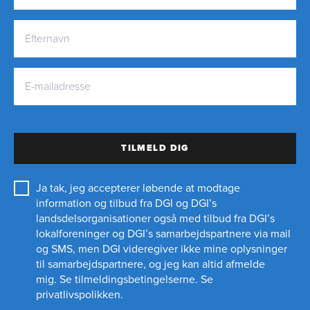
TILMELD DIG
Ja tak, jeg accepterer løbende at modtage
information og tilbud fra DGI og DGI’s
landsdelsorganisationer også med tilbud fra DGI’s
lokalforeninger og
DGI’s samarbejdspartnere
via mail
og SMS, men DGI videregiver ikke mine oplysninger
til samarbejdspartnere, og jeg kan altid afmelde
mig.
Se tilmeldingsbetingelserne.
Se
privatlivspolikken.