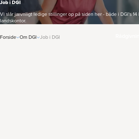
Job i DGI
Vi slår jævnligt ledige stillinger op på siden her - både i DGI's 1
landskontor.
Rådgivni
Forside
Om DGI
Job i DGI