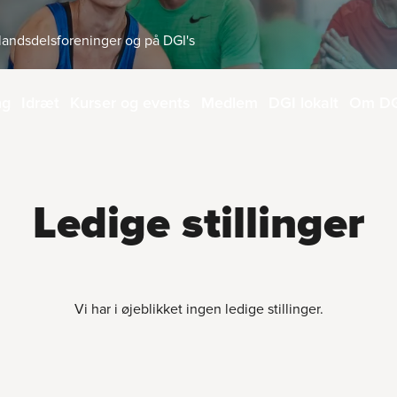
4 landsdelsforeninger og på DGI's
ng
Idræt
Kurser og events
Medlem
DGI lokalt
Om D
Ledige stillinger
Vi har i øjeblikket ingen ledige stillinger.