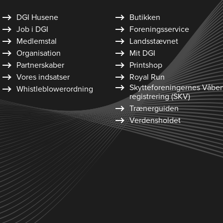
DGI Husene
Butikken
Job i DGI
Foreningsservice
Medlemstal
Landsstævnet
Organisation
Mit DGI
Partnerskaber
Printshop
Vores indsatser
Royal Run
Skytte­foreningernes Våbe
Whistleblower­ordning
registrering (SKV)
Trænerguiden
Verdensholdet