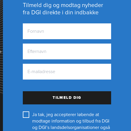
Tilmeld dig og modtag nyheder
fra DGI direkte i din indbakke
n­
TILMELD DIG
Ja tak, jeg accepterer løbende at
modtage information og tilbud fra DGI
og DGI’s landsdelsorganisationer også