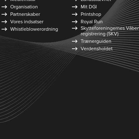
Organisation
Mit DGI
Partnerskaber
Printshop
Vores indsatser
Royal Run
Skytte­foreningernes Våbe
Whistleblower­ordning
registrering (SKV)
Trænerguiden
Verdensholdet