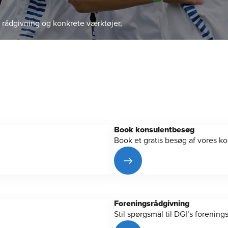
 rådgivning og konkrete værktøjer,
ng
Idræt
Kurser og events
Medlem
DGI lokalt
Om D
Book konsulentbesøg
Book et gratis besøg af vores kons
Forenings­rådgivning
Stil spørgsmål til DGI’s forening