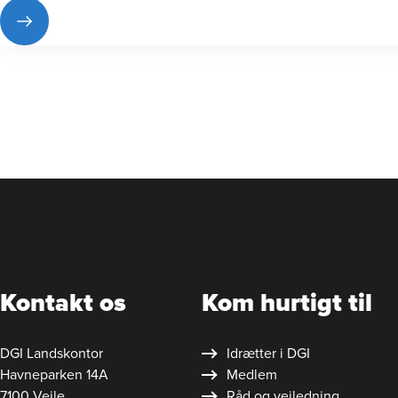
Kontakt os
Kom hurtigt til
DGI Landskontor
Idrætter i DGI
Havneparken 14A
Medlem
7100 Vejle
Råd og vejledning