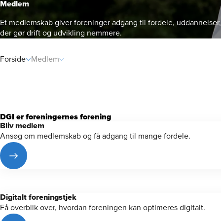
Medlem
Et medlemskab giver foreninger adgang til fordele, uddannelser,
der gør drift og udvikling nemmere.
Rådgivni
Forside
Medlem
DGI er foreningernes forening
Bliv medlem
Ansøg om medlemskab og få adgang til mange fordele.
Digitalt forenings­tjek
Få overblik over, hvordan foreningen kan optimeres digitalt.