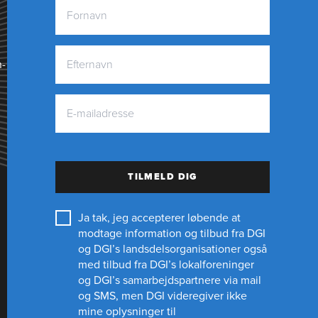
n­
TILMELD DIG
Ja tak, jeg accepterer løbende at
modtage information og tilbud fra DGI
og DGI’s landsdelsorganisationer også
med tilbud fra DGI’s lokalforeninger
og
DGI’s samarbejdspartnere
via mail
og SMS, men DGI videregiver ikke
mine oplysninger til