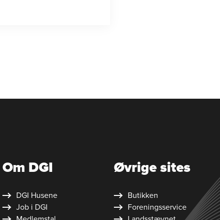
Om DGI
Øvrige sites
DGI Husene
Butikken
Job i DGI
Foreningsservice
Medlemstal
Landsstævnet