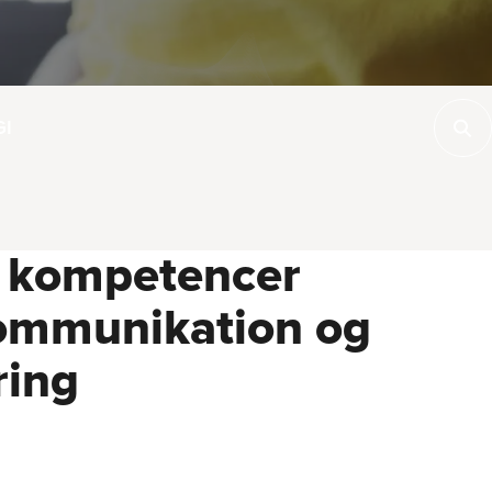
GI
s kompetencer
kommunikation og
ring