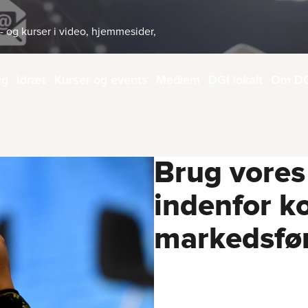
- og kurser i video, hjemmesider,
ng
Idræt
Kurser og events
Medlem
DGI lokalt
Om D
Brug vore
indenfor 
markedsfø