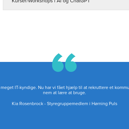
Kurser/Workshops i AI og ChatGPT
eget IT-kyndige. Nu har vi fået hjælp til at rekruttere et komm
nem at lære at bruge.
Kia Rosenbrock
-
Styregruppemedlem i Hørning Puls