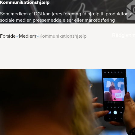
Kommunika­tions­hjælp
Som medlem af DGI kan jeres forening få hjælp til produktion af 
sociale medier, pressemeddelelser eller markedsføring
Rådgivni
Forside
Medlem
Kommunikationshjælp