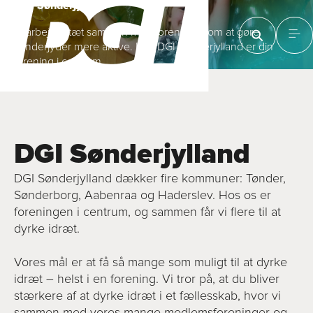
DGI Sønder­jylland
Vi arbejder tæt sammen med foreninger om at gøre
sønderjyder mere aktive. Hos DGI Sønderjylland er din
forening i centrum
DGI Sønderjylland
DGI Sønderjylland dækker fire kommuner: Tønder,
Sønderborg, Aabenraa og Haderslev. Hos os er
foreningen i centrum, og sammen får vi flere til at
dyrke idræt.
Vores mål er at få så mange som muligt til at dyrke
idræt – helst i en forening. Vi tror på, at du bliver
stærkere af at dyrke idræt i et fællesskab, hvor vi
sammen med vores mange medlemsforeninger og