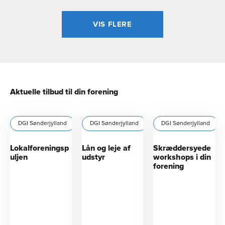
VIS FLERE
Aktuelle tilbud til din forening
DGI Sønderjylland
DGI Sønderjylland
DGI Sønderjylland
Lokalforeningsp
Lån og leje af
Skræddersyede
uljen
udstyr
workshops i din
forening