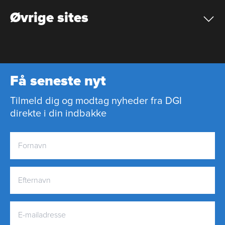
Øvrige sites
Få seneste nyt
Tilmeld dig og modtag nyheder fra DGI
direkte i din indbakke