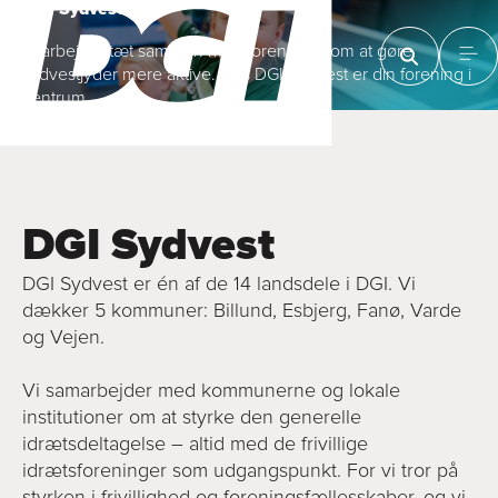
DGI Sydvest
Vi arbejder tæt sammen med foreninger om at gøre
sydvestjyder mere aktive. Hos DGI Sydvest er din forening i
centrum
DGI Sydvest
DGI Sydvest er én af de 14 landsdele i DGI. Vi
dækker 5 kommuner: Billund, Esbjerg, Fanø, Varde
og Vejen.
Vi samarbejder med kommunerne og lokale
institutioner om at styrke den generelle
idrætsdeltagelse – altid med de frivillige
idrætsforeninger som udgangspunkt. For vi tror på
styrken i frivillighed og foreningsfællesskaber, og vi