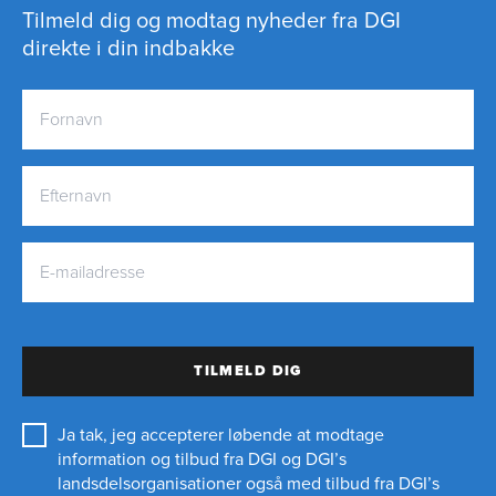
Tilmeld dig og modtag nyheder fra DGI
direkte i din indbakke
TILMELD DIG
Ja tak, jeg accepterer løbende at modtage
information og tilbud fra DGI og DGI’s
landsdelsorganisationer også med tilbud fra DGI’s