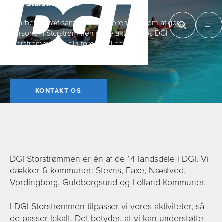
DGI Storstrøm­men
Vi arbejder tæt sammen med foreninger om at gøre
personer i Storstrømmen mere aktive. Hos DGI
Storstrømmen er din forening i centrum
KONTAKT OS
DGI Storstrømmen er én af de 14 landsdele i DGI. Vi
dækker 6 kommuner: Stevns, Faxe, Næstved,
Vordingborg, Guldborgsund og Lolland Kommuner.
I DGI Storstrømmen tilpasser vi vores aktiviteter, så
de passer lokalt. Det betyder, at vi kan understøtte