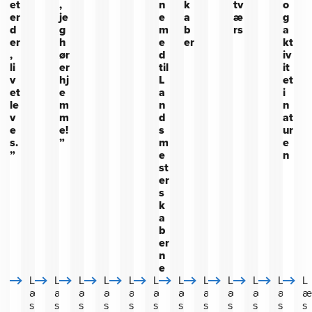
et
,
n
k
tv
o
er
je
e
a
æ
g
d
g
m
b
rs
a
er
h
e
er
kt
,
ør
d
iv
li
er
til
it
v
hj
L
et
et
e
a
i
le
m
n
n
v
m
d
at
e
e!
s
ur
s.
”
m
e
”
e
n
st
er
s
k
a
b
er
n
e
L
L
L
L
L
L
L
L
L
L
L
L
æ
æ
æ
æ
æ
æ
æ
æ
æ
æ
æ
s
s
s
s
s
s
s
s
s
s
s
s