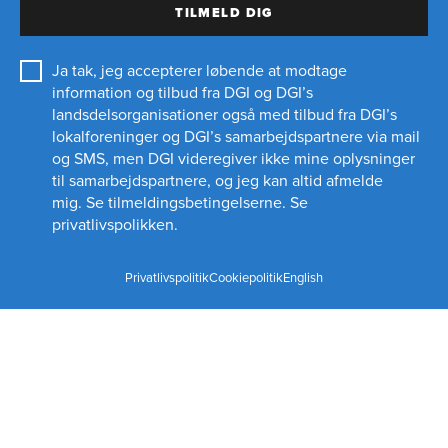
TILMELD DIG
Ja tak, jeg accepterer løbende at modtage
information og tilbud fra DGI og DGI’s
landsdelsorganisationer også med tilbud fra DGI’s
lokalforeninger og
DGI’s samarbejdspartnere
via mail
og SMS, men DGI videregiver ikke mine oplysninger
til samarbejdspartnere, og jeg kan altid afmelde
mig.
Se tilmeldingsbetingelserne.
Se
privatlivspolikken.
Privatlivspolitik
Cookiepolitik
English