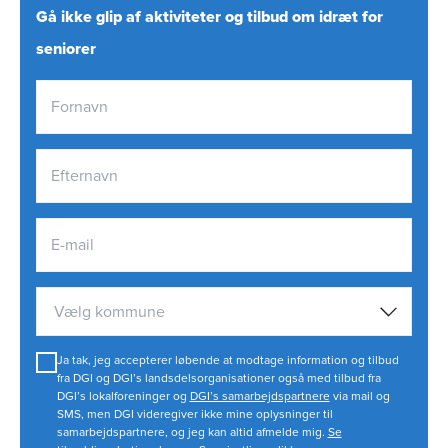
Gå ikke glip af aktiviteter og tilbud om idræt for
seniorer
Vælg kommune
Ja tak, jeg accepterer løbende at modtage information og tilbud
fra DGI og DGI’s landsdelsorganisationer også med tilbud fra
DGI’s lokalforeninger og
DGI’s samarbejdspartnere
via mail og
SMS, men DGI videregiver ikke mine oplysninger til
samarbejdspartnere, og jeg kan altid afmelde mig.
Se