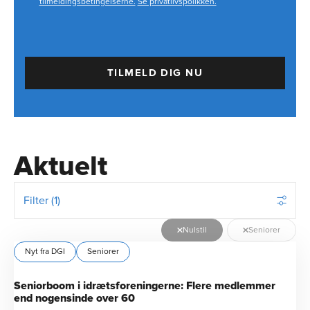
tilmeldingsbetingelserne.
Se privatlivspolikken.
TILMELD DIG NU
Aktuelt
Filter (1)
Nulstil
Seniorer
Nyt fra DGI
Seniorer
Seniorboom i idrætsforeningerne: Flere medlemmer
end nogensinde over 60