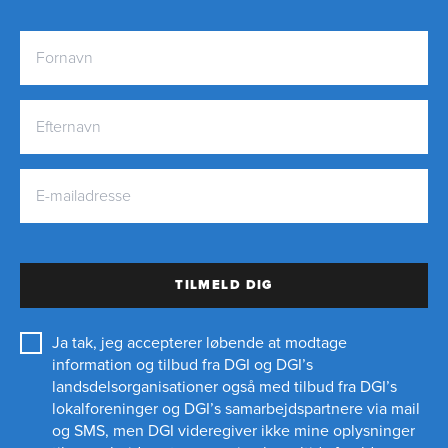
TILMELD DIG
Ja tak, jeg accepterer løbende at modtage
information og tilbud fra DGI og DGI’s
landsdelsorganisationer også med tilbud fra DGI’s
lokalforeninger og
DGI’s samarbejdspartnere
via mail
og SMS, men DGI videregiver ikke mine oplysninger