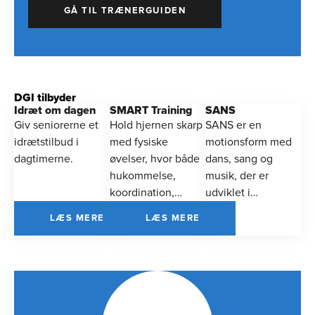
GÅ TIL TRÆNERGUIDEN
DGI tilbyder
Idræt om dagen
SMART Training
SANS
Giv seniorerne et
Hold hjernen skarp
SANS er en
idrætstilbud i
med fysiske
motionsform med
dagtimerne.
øvelser, hvor både
dans, sang og
hukommelse,
musik, der er
koordination,
udviklet i
balance og motorik
samarbejde med
LÆS MERE
LÆS MERE
kommer i træning.
eksperter indenfor
sund aldring.