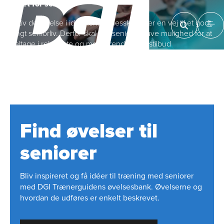
Idræt for seniorer
Aktiv deltagelse i idrættens fællesskaber er en vej til et godt,
langt seniorliv. Derfor skal alle seniorer have mulighed for at
deltage i relevante og motiverende idrætstilbud
Find øvelser til
seniorer
Bliv inspireret og få idéer til træning med seniorer
med DGI Trænerguidens øvelsesbank. Øvelserne og
hvordan de udføres er enkelt beskrevet.