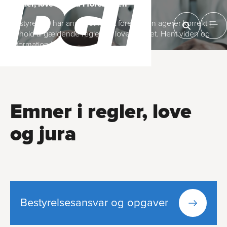
Regler, love og jura i foreningen
Bestyrelsen har ansvaret for, at foreningen agerer korrekt i
forhold til gældende regler og love i landet. Hent viden og
information her
Emner i regler, love
og jura
Bestyrelses­ansvar og opgaver