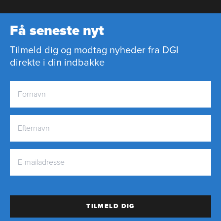
Få seneste nyt
Tilmeld dig og modtag nyheder fra DGI
direkte i din indbakke
TILMELD DIG