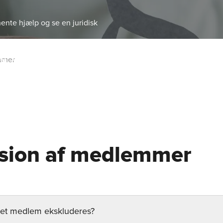
ente hjælp og se en juridisk
ng
Idræt
Kurser og events
Medlem
DGI lokalt
Om D
mmer
sion af medlemmer
n et medlem ekskluderes?