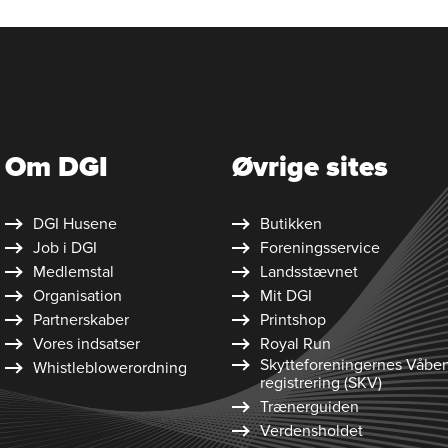
Om DGI
Øvrige sites
DGI Husene
Butikken
Job i DGI
Foreningsservice
Medlemstal
Landsstævnet
Organisation
Mit DGI
Partnerskaber
Printshop
Vores indsatser
Royal Run
Skytte­foreningernes Våbe
Whistleblower­ordning
registrering (SKV)
Trænerguiden
Verdensholdet