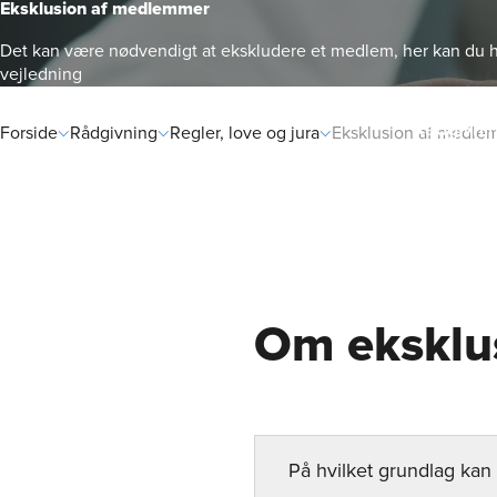
Eksklusion af medlemmer
Det kan være nødvendigt at ekskludere et medlem, her kan du h
vejledning
Rådgivni
Forside
Rådgivning
Regler, love og jura
Eksklusion af medle
Om eksklu
På hvilket grundlag ka