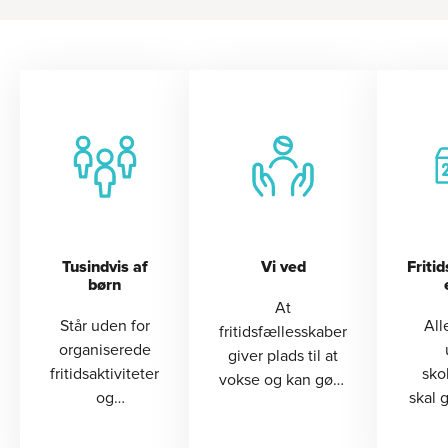
Tusindvis af
Vi ved
Friti
børn
At
Står uden for
All
fritidsfællesskaber
organiserede
giver plads til at
fritidsaktiviteter
sko
vokse og kan gøre
og
skal g
en forskel for
fællesskaber
én fri
trivsel, relationer