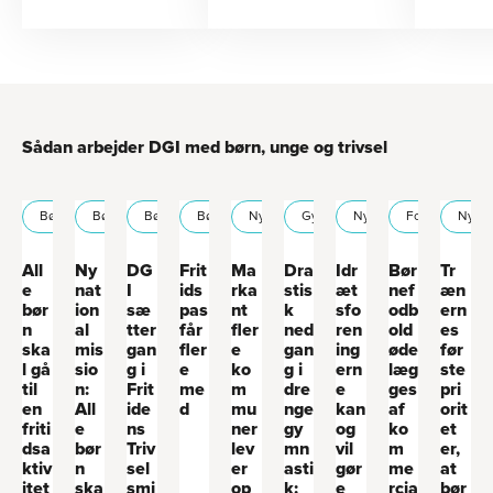
og oplevelsen af
at høre til
Sådan arbejder DGI med børn, unge og trivsel
Børn
Børn
DGI Storkøbenhavn
Børn
Kommuner
Børn
Kommuner
Nyt fra DGI
Nyt fra DGI
DGI Nordjylland
Gymnastik
Unge
Nyt fra DGI
+1
Forening
Nyt fra DGI
Fodbold
Nyt f
All
Ny
DG
Frit
Ma
Dra
Idr
Bør
Tr
e
nat
I
ids
rka
stis
æt
nef
æn
bør
ion
sæ
pas
nt
k
sfo
odb
ern
n
al
tter
får
fler
ned
ren
old
es
ska
mis
gan
fler
e
gan
ing
øde
før
l gå
sio
g i
e
ko
g i
ern
læg
ste
til
n:
Frit
me
m
dre
e
ges
pri
en
All
ide
d
mu
nge
kan
af
orit
friti
e
ns
ner
gy
og
ko
et
dsa
bør
Triv
lev
mn
vil
m
er,
ktiv
n
sel
er
asti
gør
me
at
itet
ska
smi
op
k:
e
rcia
bør