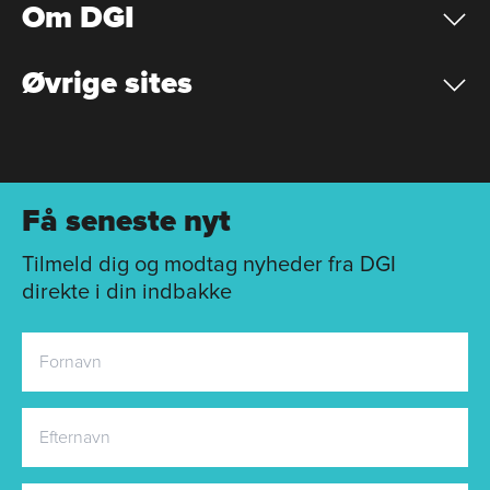
Om DGI
Øvrige sites
Få seneste nyt
Tilmeld dig og modtag nyheder fra DGI
direkte i din indbakke