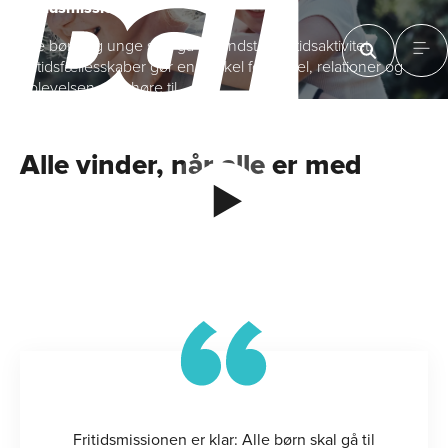
Fritids­missionen
Alle børn og unge skal gå til mindst én fritidsaktivitet.
Fritidsfællesskaber gør en forskel for trivsel, relationer og
oplevelsen af at høre til.
Alle vinder, når alle er med
Hvad er
fritidsmissionen?
Se videoen
Fritidsmissionen er klar: Alle børn skal gå til