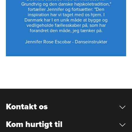
Grundtvig og den danske højskoletradition,"
fortæller Jennifer og fortsætter: "Den
inspiration har vi taget med os hjem. I
Danmark har I en unik måde at bygge og
vedligeholde fællesskaber på, som har
forandret den måde, jeg tænker på.
Jennifer Rose Escobar
-
Danseinstruktør
Kontakt os
Kom hurtigt til