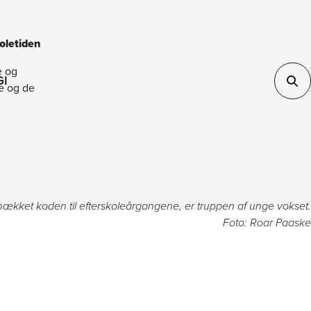
oletiden
e og
GI
e og de
knækket koden til efterskoleårgangene, er truppen af unge vokset.
Foto: Roar Paaske