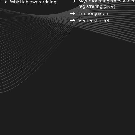
Skytte­foreningernes Våbe
Whistleblower­ordning
registrering (SKV)
Trænerguiden
Verdensholdet