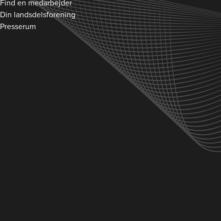
Find en medarbejder
Din landsdelsforening
Presserum