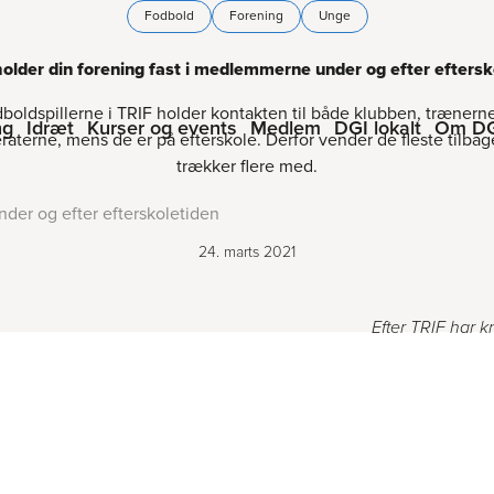
Fodbold
Forening
Unge
older din forening fast i medlemmerne under og efter eftersk
boldspillerne i TRIF holder kontakten til både klubben, trænern
ng
Idræt
Kurser og events
Medlem
DGI lokalt
Om D
aterne, mens de er på efterskole. Derfor vender de fleste tilbag
trækker flere med.
der og efter efterskoletiden
24. marts 2021
Efter TRIF har 