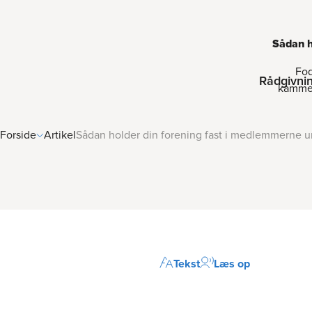
Sådan h
Fod
Rådgivni
kammer
Forside
Artikel
Sådan holder din forening fast i medlemmerne un
Tekst
Læs op