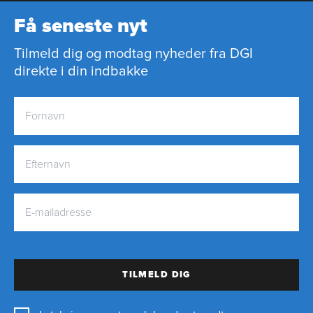
Få seneste nyt
Tilmeld dig og modtag nyheder fra DGI
direkte i din indbakke
TILMELD DIG