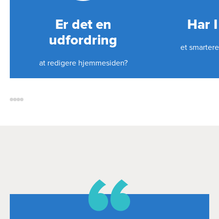
Er det en
Har I
udfordring
et smarter
at redigere hjemmesiden?