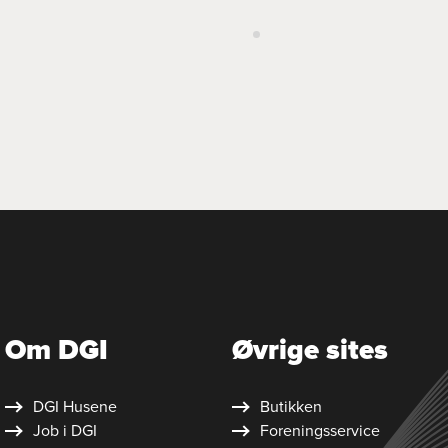
Om DGI
Øvrige sites
DGI Husene
Butikken
Job i DGI
Foreningsservice