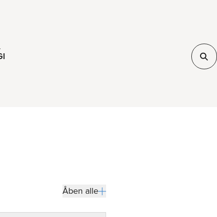
r
GI
Åben alle