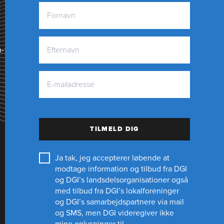
n­
TILMELD DIG
Ja tak, jeg accepterer løbende at
modtage information og tilbud fra DGI
og DGI’s landsdelsorganisationer også
med tilbud fra DGI’s lokalforeninger
og
DGI’s samarbejdspartnere
via mail
og SMS, men DGI videregiver ikke