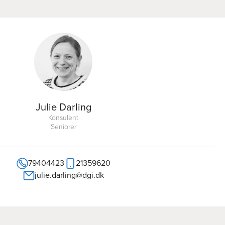
Julie Darling
Konsulent
Seniorer
79404423
21359620
julie.darling@dgi.dk