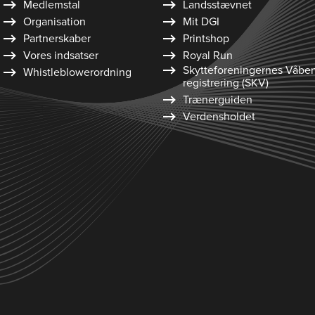
Medlemstal
Landsstævnet
Organisation
Mit DGI
Partnerskaber
Printshop
Vores indsatser
Royal Run
Skytte­foreningernes Våbe
Whistleblower­ordning
registrering (SKV)
Trænerguiden
Verdensholdet