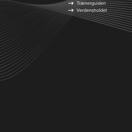
Trænerguiden
Verdensholdet