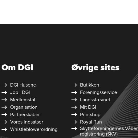
Om DGI
Øvrige sites
DGI Husene
Butikken
Job i DGI
Foreningsservice
Medlemstal
Landsstævnet
Organisation
Mit DGI
Partnerskaber
Printshop
Vores indsatser
Royal Run
Skytte­foreningernes Våbe
Whistleblower­ordning
registrering (SKV)