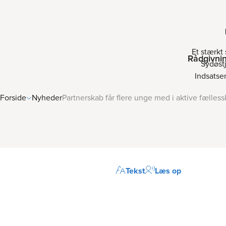
Et stærkt
Rådgivni
Sydøstj
Indsatsen
Forside
Nyheder
Partnerskab får flere unge med i aktive fælles
Tekst
Læs op