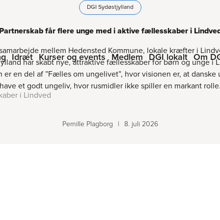
DGI Sydøstjylland
Partnerskab får flere unge med i aktive fællesskaber i Lindve
 samarbejde mellem Hedensted Kommune, lokale kræfter i Lind
ng
Idræt
Kurser og events
Medlem
DGI lokalt
Om D
ylland har skabt nye, attraktive fællesskaber for børn og unge i 
 er en del af ”Fælles om ungelivet”, hvor visionen er, at danske
have et godt ungeliv, hvor rusmidler ikke spiller en markant rolle
skaber i Lindved
Pernille Plagborg
|
8. juli 2026