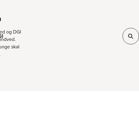
d
ved og DGI
GI
Lindved.
 unge skal
.