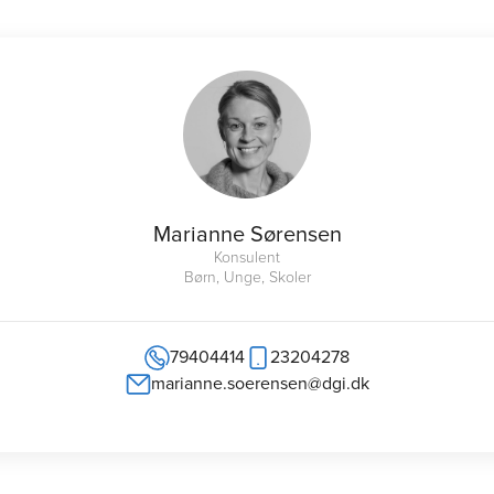
Marianne Sørensen
Konsulent
Børn, Unge, Skoler
79404414
23204278
marianne.soerensen@dgi.dk