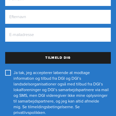
TILMELD DIG
Ja tak, jeg accepterer løbende at modtage
information og tilbud fra DGI og DGI’s
landsdelsorganisationer også med tilbud fra DGI’s
lokalforeninger og
DGI’s samarbejdspartnere
via mail
og SMS, men DGI videregiver ikke mine oplysninger
til samarbejdspartnere, og jeg kan altid afmelde
mig.
Se tilmeldingsbetingelserne.
Se
privatlivspolikken.