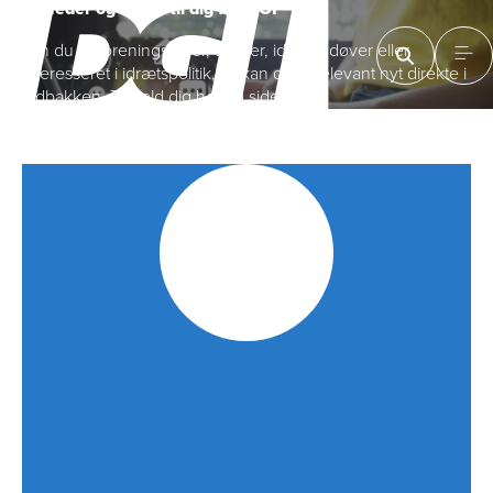
Nyheder og tilbud til dig fra DGI
Om du er foreningsleder, træner, idrætsudøver eller
interesseret i idrætspolitik, så kan du få relevant nyt direkte i
indbakken. Tilmeld dig her på siden