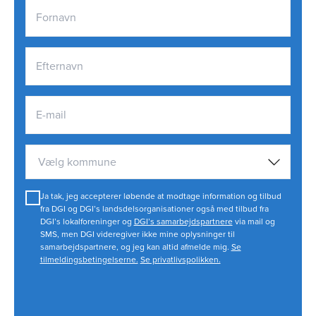
Vælg kommune
Ja tak, jeg accepterer løbende at modtage information og tilbud
fra DGI og DGI’s landsdelsorganisationer også med tilbud fra
DGI’s lokalforeninger og
DGI’s samarbejdspartnere
via mail og
SMS, men DGI videregiver ikke mine oplysninger til
samarbejdspartnere, og jeg kan altid afmelde mig.
Se
tilmeldingsbetingelserne.
Se privatlivspolikken.