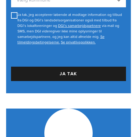
Ja tak, jeg accepterer løbende at modtage information og tilbud
fra DGI og DGI’s landsdelsorganisationer også med tilbud fra
DGI’s lokalforeninger og
DGI’s samarbejdspartnere
via mail og
SMS, men DGI videregiver ikke mine oplysninger til
samarbejdspartnere, og jeg kan altid afmelde mig.
Se
tilmeldingsbetingelserne.
Se privatlivspolikken.
JA TAK