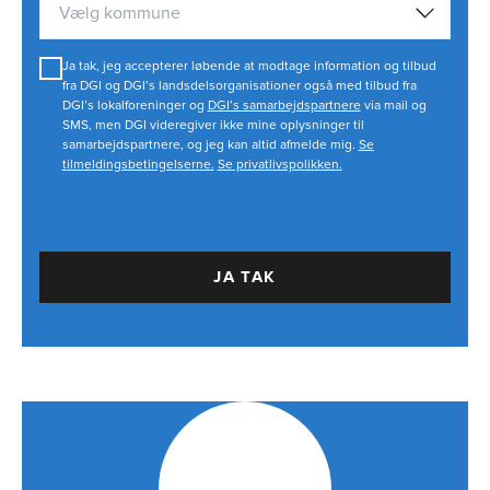
Vælg kommune
Ja tak, jeg accepterer løbende at modtage information og tilbud
fra DGI og DGI’s landsdelsorganisationer også med tilbud fra
DGI’s lokalforeninger og
DGI’s samarbejdspartnere
via mail og
SMS, men DGI videregiver ikke mine oplysninger til
samarbejdspartnere, og jeg kan altid afmelde mig.
Se
tilmeldingsbetingelserne.
Se privatlivspolikken.
JA TAK