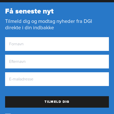
Få seneste nyt
Tilmeld dig og modtag nyheder fra DGI
direkte i din indbakke
TILMELD DIG