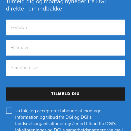
Tilmeld dig og modtag nyheder fra DGI
direkte i din indbakke
TILMELD DIG
Ja tak, jeg accepterer løbende at modtage
information og tilbud fra DGI og DGI’s
landsdelsorganisationer også med tilbud fra DGI’s
lokalforeninger og
DGI’s samarbejdspartnere
via mail