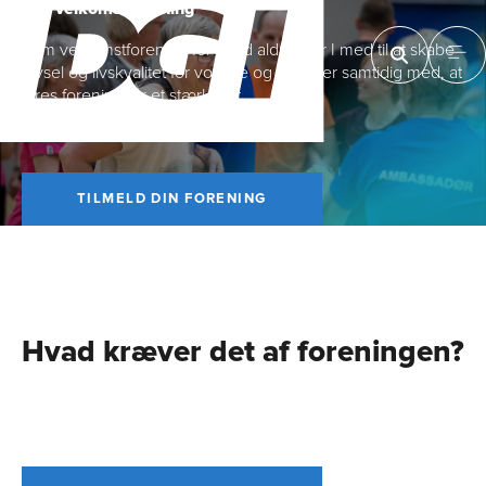
Bliv velkomst­forening
Som velkomstforening for sund aldring er I med til at skabe
trivsel og livskvalitet for voksne og seniorer samtidig med, at
jeres forening får et stærkt løft.
TILMELD DIN FORENING
Hvad kræver det af foreningen?