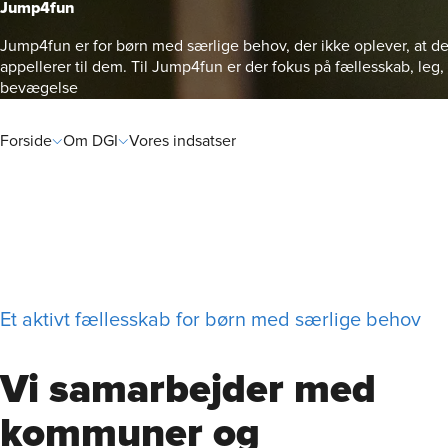
Jump4fun
Jump4fun er for børn med særlige behov, der ikke oplever, at de
appellerer til dem. Til Jump4fun er der fokus på fællesskab, le
bevægelse
Rådgivni
Forside
Om DGI
Vores indsatser
Et aktivt fællesskab for børn med særlige behov
Vi samarbejder med
kommuner og