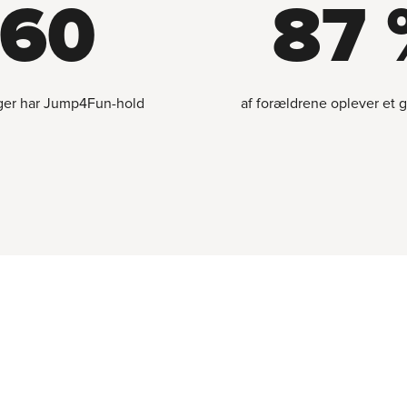
60
87 
ger har Jump4Fun-hold
af forældrene oplever et 