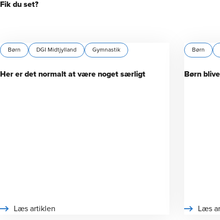
Fik du set?
Børn
DGI Midtjylland
Gymnastik
Børn
Her er det normalt at være noget særligt
Børn bliv
Læs artiklen
Læs ar