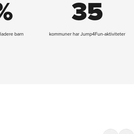
%
35
gladere barn
kommuner har Jump4Fun-aktiviteter