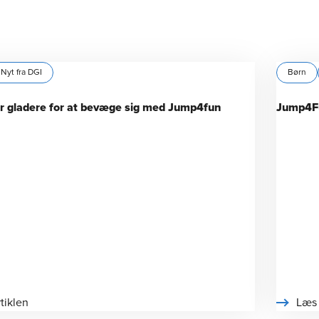
Nyt fra DGI
Børn
er gladere for at bevæge sig med Jump4fun
Jump4Fun
tiklen
Læs 