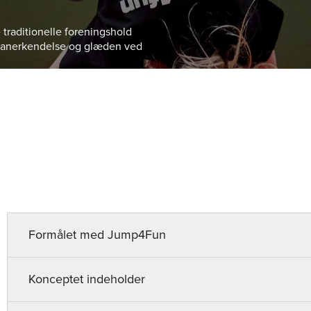
 traditionelle foreningshold
g, anerkendelse og glæden ved
ng
Idræt
Kurser og events
Medlem
DGI lokalt
Om D
Formålet med Jump4Fun
Konceptet indeholder