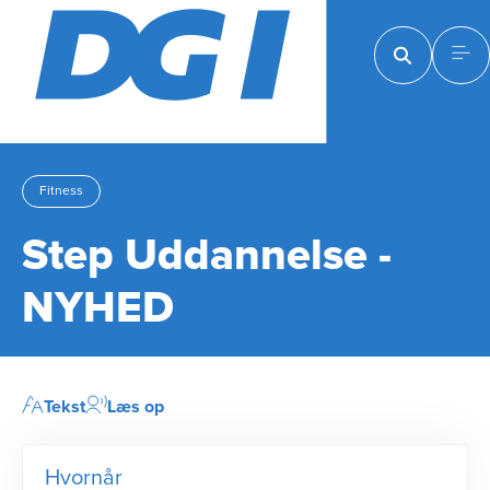
Fitness
Step Uddannelse -
NYHED
Tekst
Læs op
Hvornår