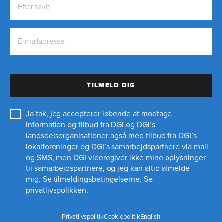
TILMELD DIG
Ja tak, jeg accepterer løbende at modtage
information og tilbud fra DGI og DGI’s
landsdelsorganisationer også med tilbud fra DGI’s
lokalforeninger og
DGI’s samarbejdspartnere
via mail
og SMS, men DGI videregiver ikke mine oplysninger
til samarbejdspartnere, og jeg kan altid afmelde
895 kr.*
mig.
Se tilmeldingsbetingelserne.
Se
privatlivspolikken.
* 1.135 kr. for ikke-medlemmer af DGI
TILMELD
Privatlivspolitik
Cookiepolitik
English