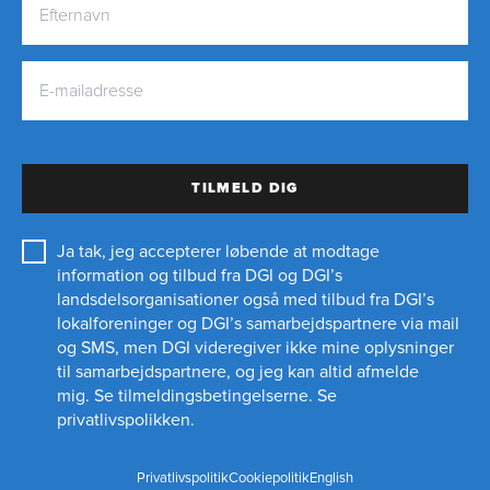
TILMELD DIG
Ja tak, jeg accepterer løbende at modtage
information og tilbud fra DGI og DGI’s
landsdelsorganisationer også med tilbud fra DGI’s
lokalforeninger og
DGI’s samarbejdspartnere
via mail
og SMS, men DGI videregiver ikke mine oplysninger
til samarbejdspartnere, og jeg kan altid afmelde
895 kr.*
mig.
Se tilmeldingsbetingelserne.
Se
privatlivspolikken.
* 1.135 kr. for ikke-medlemmer af DGI
TILMELD
Privatlivspolitik
Cookiepolitik
English