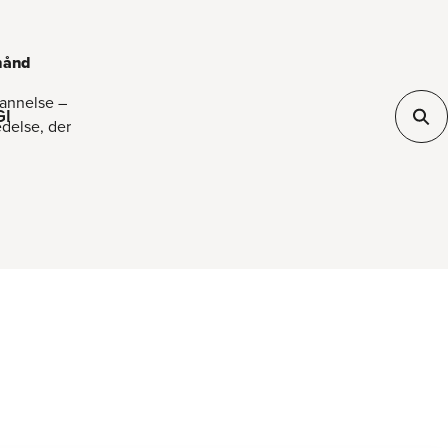
 hånd
dannelse –
GI
edelse, der