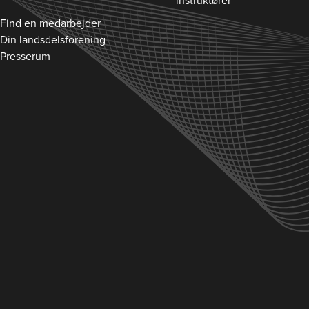
instruktører
Find en medarbejder
Din landsdelsforening
Presserum