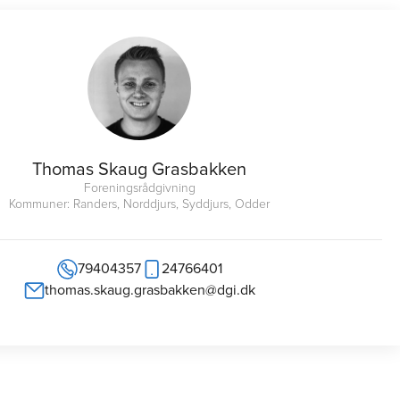
Thomas Skaug Grasbakken
Forenings­rådgivning
Kommuner: Randers, Norddjurs, Syddjurs, Odder
79404357
24766401
thomas.skaug.grasbakken@dgi.dk