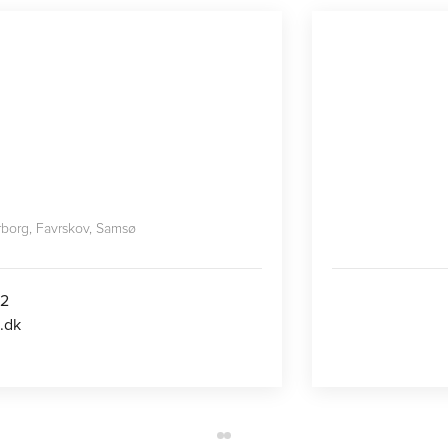
borg, Favrskov, Samsø
22
.dk