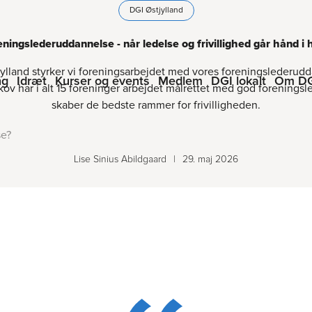
DGI Østjylland
ningslederuddannelse - når ledelse og frivillighed går hånd i
jylland styrker vi foreningsarbejdet med vores foreningslederud
ng
Idræt
Kurser og events
Medlem
DGI lokalt
Om D
kov har i alt 15 foreninger arbejdet målrettet med god foreningsl
skaber de bedste rammer for frivilligheden.
se?
Lise Sinius Abildgaard
|
29. maj 2026