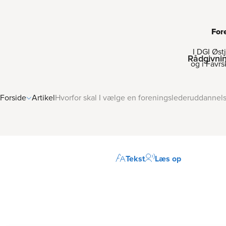
Fore
I DGI Øst
Rådgivni
og i Favrs
Forside
Artikel
Hvorfor skal I vælge en foreningslederuddannel
Tekst
Læs op