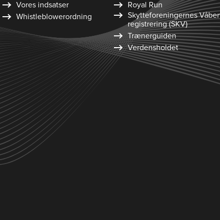
Vores indsatser
Royal Run
Skytte­foreningernes Våbe
Whistleblower­ordning
registrering (SKV)
Trænerguiden
Verdensholdet