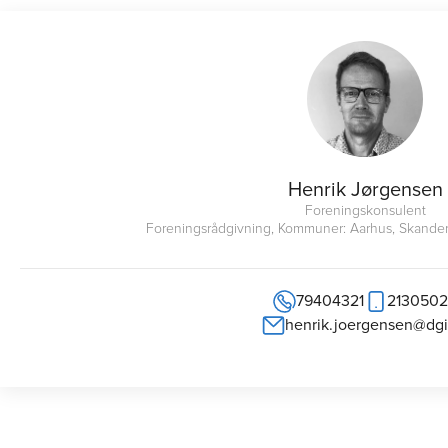
Henrik Jørgensen
Foreningskonsulent
Foreningsrådgivning, Kommuner: Aarhus, Skander
79404321
213050
henrik.joergensen@dgi