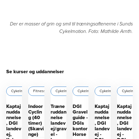
Der er masser af grin og smil til træningsaftenerne i Sunds
Cykelmotion. Foto: Mathilde Arnth.
Se kurser og uddannelser
Cykelmotion
Fitness
Cykelmotion
Cykelmotion
Cykelmotion
Cykelmotion
Cykelmot
Kaptaj
Indoor
Træne
DGI
Kaptaj
Kaptaj
nudda
Cyclin
ruddan
Gravel
nudda
nudda
nnelse
g (40
nelse
guide -
nnelse
nnelse
, DGI
timer)
landev
DGIs
, DGI
, DGI
landev
(Skævi
ej/grav
kontor
landev
landev
ej,
nge)
el -
Horse
ej -
ej -