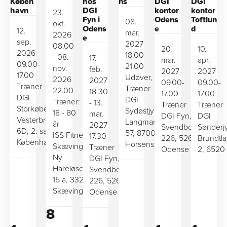
Køben
hos
ns
DGI
DGI
havn
DGI
kontor
kontor
23.
Fyn i
Odens
Toftlun
08.
okt.
Odens
e
d
12.
mar.
2026
e
sep.
2027
08.00
20.
10.
2026
18.00-
- 08.
17.
mar.
apr.
09.00-
21.00
nov.
feb.
2027
2027
17.00
Udøver,
2026
2027
09.00-
09.00-
Træner
Træner
22.00
18.30
17.00
17.00
DGI
DGI
Træner:
- 13.
Træner
Træner
Storkøbenhavn,
Sydøstjylland,
18 - 80
mar.
DGI Fyn,
DGI
Vesterbrogade
Langmarksvej
år
2027
Svendborgvej
Sønderjy
6D, 2. sal, 1620
57, 8700
ISS Fitness
17.30
226, 5260
Brundtl
København V
Horsens
Skævinge,
Træner
Odense S
2, 6520 
Ny
DGI Fyn,
Hareløsevej
Svendborgvej
15 a, 3320
226, 5260
Skævinge
Odense S
8