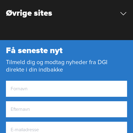
Øvrige sites
Få seneste nyt
Tilmeld dig og modtag nyheder fra DGI
direkte i din indbakke