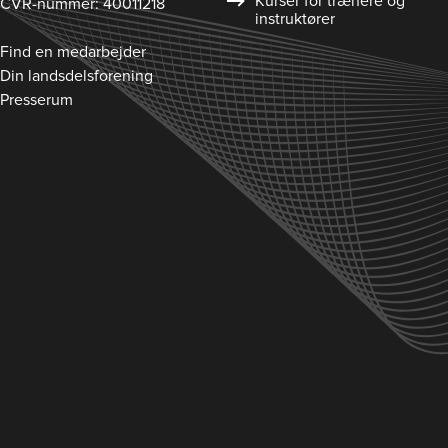
Kurser for trænere og
CVR-nummer: 40011218
instruktører
Find en medarbejder
Din landsdelsforening
Presserum