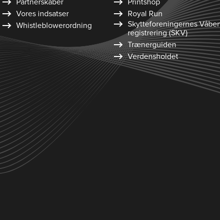
Partnerskaber
Printshop
Vores indsatser
Royal Run
Skytte­foreningernes Våbe
Whistleblower­ordning
registrering (SKV)
Trænerguiden
Verdensholdet