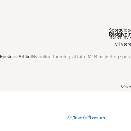
Sporguide-
Rådgivni
har en ny 
vil vær
Forside
Artikel
Ny online-forening vil løfte MTB-miljøet og spor
Moun
Tekst
Læs op