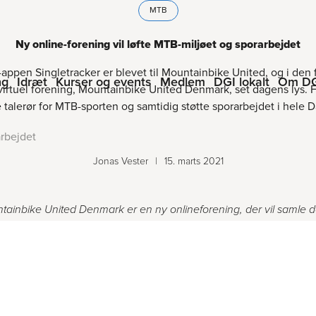
MTB
Ny online-forening vil løfte MTB-miljøet og sporarbejdet
appen Singletracker er blevet til Mountainbike United, og i den 
ng
Idræt
Kurser og events
Medlem
DGI lokalt
Om D
virtuel forening, Mountainbike United Denmark, set dagens lys.
e talerør for MTB-sporten og samtidig støtte sporarbejdet i hele 
arbejdet
Jonas Vester
|
15. marts 2021
tainbike United Denmark er en ny onlineforening, der vil samle 