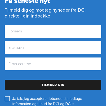
Få seneste nyt
Tilmeld dig og modtag nyheder fra DGI
direkte i din indbakke
TILMELD DIG
Ja tak, jeg accepterer løbende at modtage
information og tilbud fra DGI og DGI’s