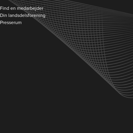
Find en medarbejder
Din landsdelsforening
Presserum