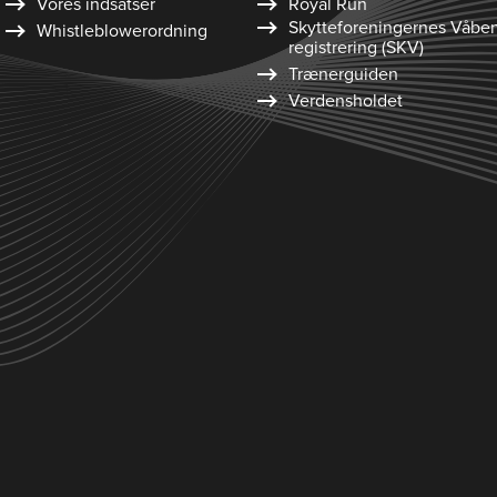
Vores indsatser
Royal Run
Skytte­foreningernes Våbe
Whistleblower­ordning
registrering (SKV)
Trænerguiden
Verdensholdet