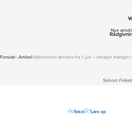
V
Nye ændrin
Rådgivni
Forside
Artikel
Våbenloven ændres fra 1. juli – detaljer mangler
Selvom Folket
Tekst
Læs op