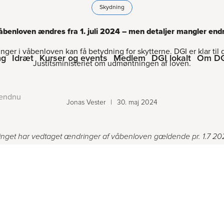
Skydning
åbenloven ændres fra 1. juli 2024 – men detaljer mangler end
ger i våbenloven kan få betydning for skytterne. DGI er klar til
ng
Idræt
Kurser og events
Medlem
DGI lokalt
Om D
Justitsministeriet om udmøntningen af loven.
 endnu
Jonas Vester
|
30. maj 2024
inget har vedtaget ændringer af våbenloven gældende pr. 1.7 20