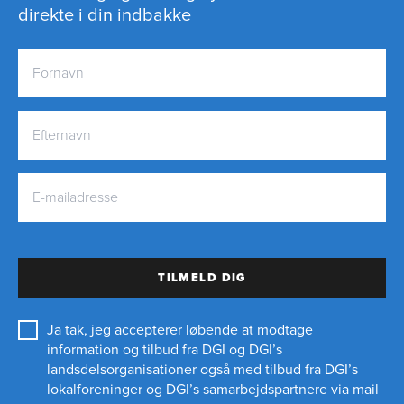
direkte i din indbakke
TILMELD DIG
Ja tak, jeg accepterer løbende at modtage
information og tilbud fra DGI og DGI’s
landsdelsorganisationer også med tilbud fra DGI’s
lokalforeninger og
DGI’s samarbejdspartnere
via mail