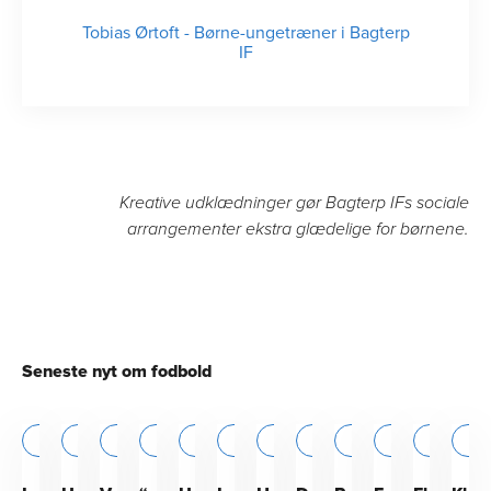
Tobias Ørtoft
-
Børne-ungetræner i Bagterp
IF
Kreative udklædninger gør Bagterp IFs sociale
arrangementer ekstra glædelige for børnene.
Seneste nyt om fodbold
DGI Nordjylland
DGI Midtjylland
DGI Nordjylland
Børn
Fodbold
DGI Østjylland
Fodbold
DGI Nordjylland
Børn
Fodbold
Unge
Fodbold
Frivillige
DGI Midtjylland
Børn
Fodbold
Fodbold
Fodbold
Skoler
Fodbold
Børn
Fodbold
Børn
DGI S
Adf