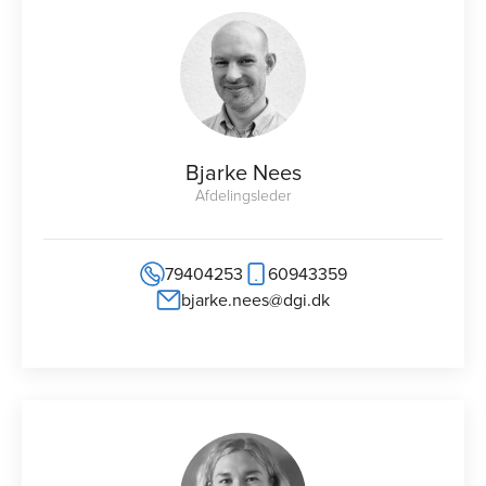
Bjarke Nees
Afdelingsleder
79404253
60943359
bjarke.nees@dgi.dk