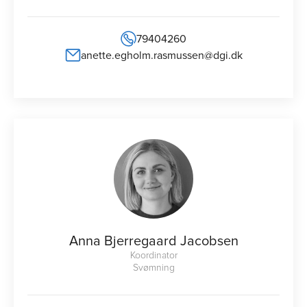
79404260
anette.egholm.rasmussen@dgi.dk
Anna Bjerregaard Jacobsen
Koordinator
Svømning