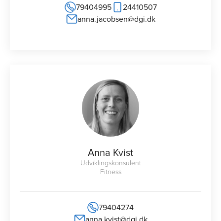
79404995
24410507
anna.jacobsen@dgi.dk
Anna Kvist
Udviklingskonsulent
Fitness
79404274
anna.kvist@dgi.dk