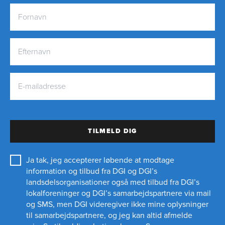
TILMELD DIG
Ja tak, jeg accepterer løbende at modtage
information og tilbud fra DGI og DGI’s
landsdelsorganisationer også med tilbud fra DGI’s
lokalforeninger og
DGI’s samarbejdspartnere
via mail
og SMS, men DGI videregiver ikke mine oplysninger
til samarbejdspartnere, og jeg kan altid afmelde