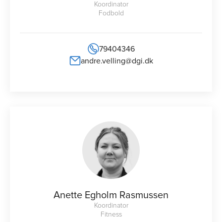
Koordinator
Fodbold
79404346
andre.velling@dgi.dk
Anette Egholm Rasmussen
Koordinator
Fitness