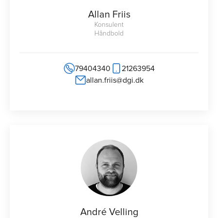
Allan Friis
Konsulent
Håndbold
79404340
21263954
allan.friis@dgi.dk
André Velling