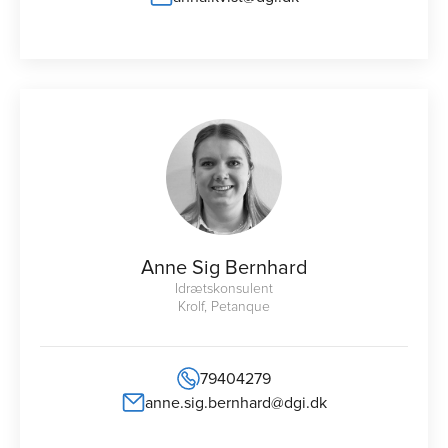
Anne Sig Bernhard
Idrætskonsulent
Krolf, Petanque
79404279
anne.sig.bernhard@dgi.dk