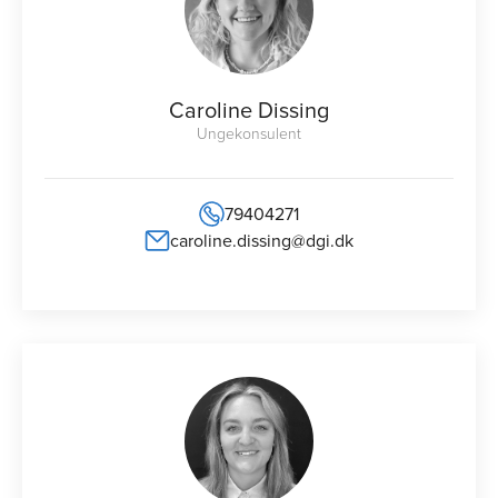
Caroline Dissing
Ungekonsulent
79404271
caroline.dissing@dgi.dk