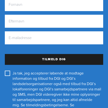
TILMELD DIG
Ja tak, jeg accepterer løbende at modtage
information og tilbud fra DGI og DGI’s
landsdelsorganisationer også med tilbud fra DGI’s
lokalforeninger og
DGI’s samarbejdspartnere
via mail
og SMS, men DGI videregiver ikke mine oplysninger
til samarbejdspartnere, og jeg kan altid afmelde
mig.
Se tilmeldingsbetingelserne.
Se