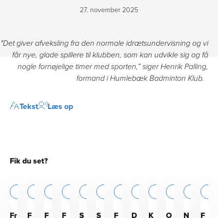
27. november 2025
"Det giver afveksling fra den normale idrætsundervisning og vi
får nye, glade spillere til klubben, som kan udvikle sig og få
nogle fornøjelige timer med sporten,” siger Henrik Palling,
formand i Humlebæk Badminton Klub.
Tekst
Læs op
Fik du set?
Bestyrelsesarbejde
Forening
Forening
Forening
Nyt fra DGI
DGI Storkøbenhavn
Forening
Nyt fra DGI
Forening
Nyt fra DGI
Regler, love og jura
Forening
Frivillige
Regler, love og jura
Esport
Træner/instruktør
Forening
Regler, love og jura
Bestyrelsesarbejde
Økonomi
Forening
Forening
+1
Bestyrels
Ba
Tr
K
Fr
F
F
F
S
S
F
D
K
O
N
F