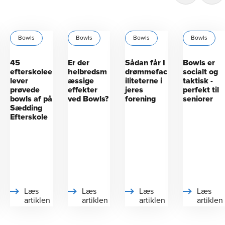
Bowls
Bowls
Bowls
Bowls
45
Er der
Sådan får I
Bowls er
efterskolee
helbredsm
drømmefac
socialt og
lever
æssige
iliteterne i
taktisk -
prøvede
effekter
jeres
perfekt til
bowls af på
ved Bowls?
forening
seniorer
Sædding
Efterskole
Læs
Læs
Læs
Læs
artiklen
artiklen
artiklen
artiklen