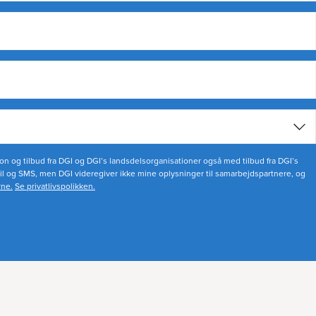
on og tilbud fra DGI og DGI’s landsdelsorganisationer også med tilbud fra DGI’s
il og SMS, men DGI videregiver ikke mine oplysninger til samarbejdspartnere, og
rne.
Se privatlivspolikken.