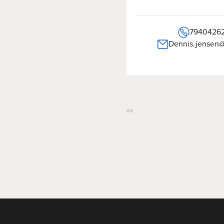
7940426
Dennis.jensen@