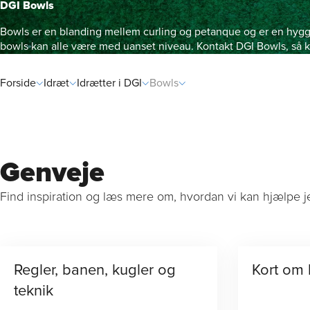
DGI Bowls
Bowls er en blanding mellem curling og petanque og er en hyggeli
bowls kan alle være med uanset niveau. Kontakt DGI Bowls, så ko
Rådgivni
Forside
Idræt
Idrætter i DGI
Bowls
Genveje
Find inspiration og læs mere om, hvordan vi kan hjælpe j
Regler, banen, kugler og
Kort om
teknik