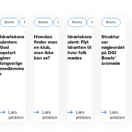
Bowls
Krolf
Bowls
Petanque
Krocket
Bowls
Krolf
Krocket
+1
Bowls
Krolf
+
Idrætskons
Hvordan
Idrætskons
Struktur
ulenten:
finder man
ulent: Flyt
var
God
en klub,
idrætten til
nøgleordet
opstart
man ikke
hvor folk
på DGI
giver
kan se?
mødes
Bowls’
langvarige
årsmøde
medlemme
r
Læs
Læs
Læs
Læs
artiklen
artiklen
artiklen
artiklen