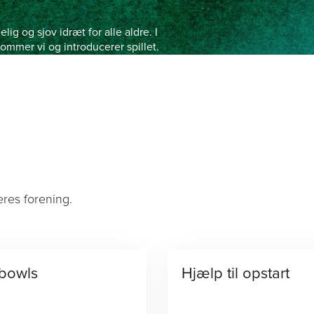
g og sjov idræt for alle aldre. I
mmer vi og introducerer spillet.
ng
Idræt
Kurser og events
Medlem
DGI lokalt
Om D
eres forening.
 bowls
Hjælp til opstart