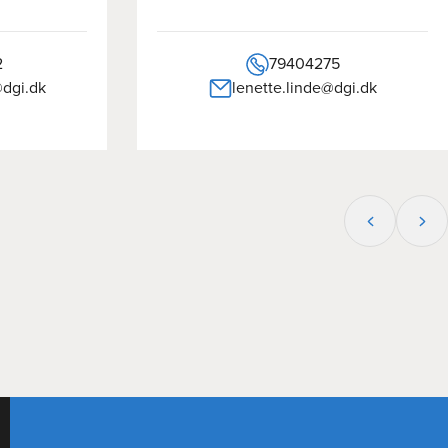
2
79404275
dgi.dk
lenette.linde@dgi.dk