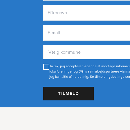
Vælg kommune
Ja tak, jeg accepterer løbende at modtage informati
lokalforeninger og
DGI’s samarbejdspartnere
via ma
jeg kan altid afmelde mig.
Se tilmeldingsbetingelse
TILMELD