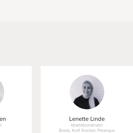
sen
Lenette Linde
t
Idrætskoordinator
s
Bowls, Krolf, Krocket, Petanque