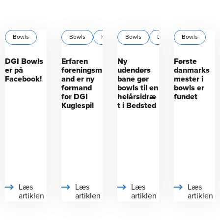
1
Bowls
Bowls
Krocket
Bowls
Krolf
DGI Nordjylland
+1
Bowls
DGI Bowls
Erfaren
Ny
Første
er på
foreningsm
udendørs
danmarks
Facebook!
and er ny
bane gør
mester i
formand
bowls til en
bowls er
for DGI
helårsidræ
fundet
Kuglespil
t i Bedsted
Læs
Læs
Læs
Læs
artiklen
artiklen
artiklen
artiklen