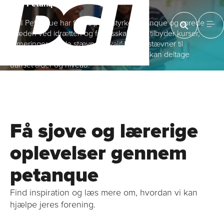
DGI Petanque
DGI Petanque har fokus på at styrke petanque og sprede
glæden ved idrætten og fællesskabet. Vi tilbyder kurser,
turneringer, lokale stævner, kvalifikationsstævner til
landsmesterskaber og meget andet. Alle kan deltage
uanset alder og niveau.
Få sjove og lærerige
oplevelser gennem
petanque
Find inspiration og læs mere om, hvordan vi kan
hjælpe jeres forening.