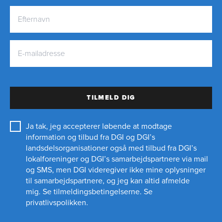
TILMELD DIG
Ja tak, jeg accepterer løbende at modtage
information og tilbud fra DGI og DGI’s
landsdelsorganisationer også med tilbud fra DGI’s
lokalforeninger og
DGI’s samarbejdspartnere
via mail
og SMS, men DGI videregiver ikke mine oplysninger
til samarbejdspartnere, og jeg kan altid afmelde
mig.
Se tilmeldingsbetingelserne.
Se
privatlivspolikken.