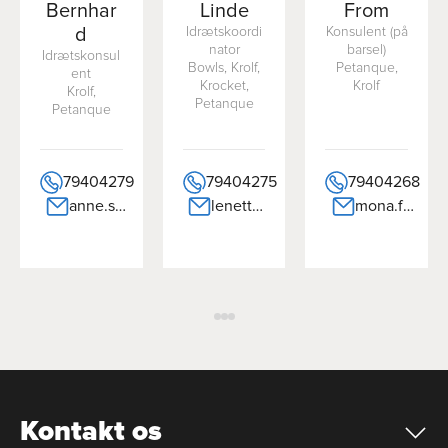
Bernhar
Linde
From
d
Idrætskoordi
Konsulent (på
nator
barsel)
Idrætskonsul
Bowls, Krolf,
Petanque,
ent
Krocket,
Krolf
Krolf,
Petanque
Petanque
79404279
79404275
79404268
anne.sig.bernhard@dgi.dk
lenette.linde@dgi.dk
mona.from@dgi.dk
Kontakt os