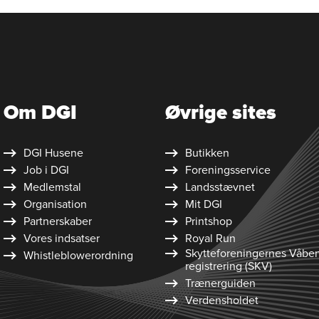
Om DGI
Øvrige sites
DGI Husene
Butikken
Job i DGI
Foreningsservice
Medlemstal
Landsstævnet
Organisation
Mit DGI
Partnerskaber
Printshop
Vores indsatser
Royal Run
Skytte­foreningernes Våbe
Whistleblower­ordning
registrering (SKV)
Trænerguiden
Verdensholdet