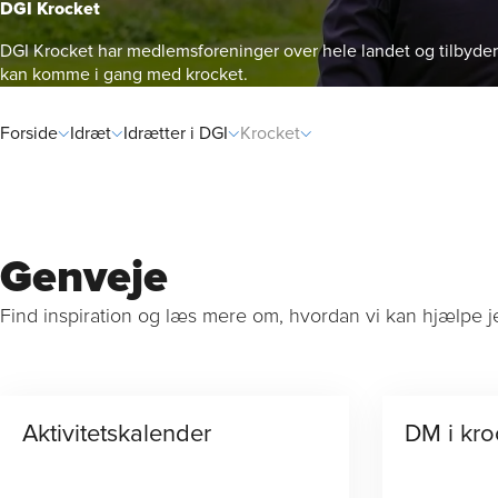
DGI Krocket
DGI Krocket har medlemsforeninger over hele landet og tilbyder k
kan komme i gang med krocket.
Rådgivni
Forside
Idræt
Idrætter i DGI
Krocket
Genveje
Find inspiration og læs mere om, hvordan vi kan hjælpe j
Aktivitets­kalender
DM i kro