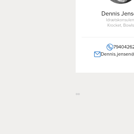
Dennis Jen
Idrætskonsulen
Krocket, Bowl
7940426
Dennis.jensen@