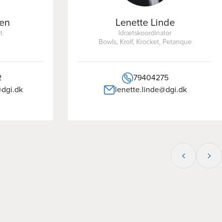
sen
Lenette Linde
t
Idrætskoordinator
s
Bowls, Krolf, Krocket, Petanque
2
79404275
dgi.dk
lenette.linde@dgi.dk