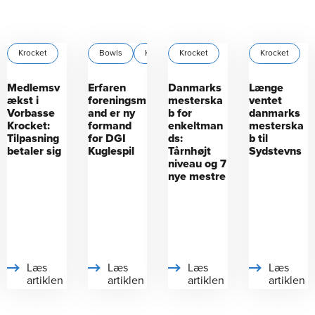
1
Krocket
Bowls
Krocket
Krocket
Krolf
+1
Krocket
Medlemsv
Erfaren
Danmarks
Længe
ækst i
foreningsm
mesterska
ventet
Vorbasse
and er ny
b for
danmarks
Krocket:
formand
enkeltman
mesterska
Tilpasning
for DGI
ds:
b til
betaler sig
Kuglespil
Tårnhøjt
Sydstevns
niveau og 7
nye mestre
Læs
Læs
Læs
Læs
artiklen
artiklen
artiklen
artiklen