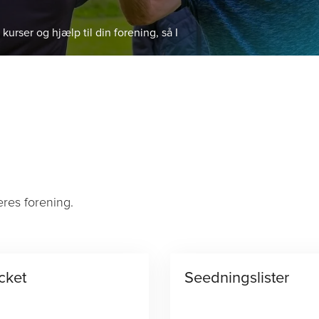
urser og hjælp til din forening, så I
ng
Idræt
Kurser og events
Medlem
DGI lokalt
Om D
eres forening.
cket
Seedningslister