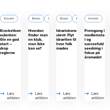
Krocket
Bowls
Krocket
Bowls
Krolf
Krocket
+1
Krocket
Krolf
+
Krocketkon
Hvordan
Idrætskons
Fremgang i
sulenten:
finder man
ulent: Flyt
medlemsta
Giv en god
en klub,
idrætten til
l og
start –
man ikke
hvor folk
succesfuld
drop
kan se?
mødes
seedning i
reglerne
fokus på
årsmødet
Læs
Læs
Læs
Læs
artiklen
artiklen
artiklen
artiklen