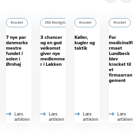
Krocket
DGI Nordjylland
Krocket
Krocket
Krocket
7 nye par
3 chancer
Køller,
For
danmarks
og en god
kugler og
medicinalfi
mestre
velkomst
taktik
rmaet
fundet i
giver nye
Lundbeck
solen i
medlemme
blev
Ørnhøj
r i Løkken
krocket til
et
firmaarran
gement
Læs
Læs
Læs
Læs
artiklen
artiklen
artiklen
artiklen