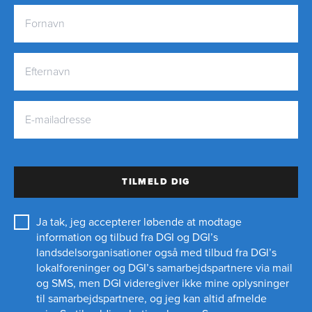
TILMELD DIG
Ja tak, jeg accepterer løbende at modtage
information og tilbud fra DGI og DGI’s
landsdelsorganisationer også med tilbud fra DGI’s
lokalforeninger og
DGI’s samarbejdspartnere
via mail
og SMS, men DGI videregiver ikke mine oplysninger
til samarbejdspartnere, og jeg kan altid afmelde