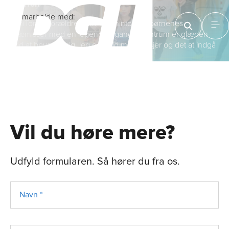
MiniTon
I samarbejde med:
MiniTon er forældre/barn-badminton på børnenes
præmisser med en legende tilgang. I centrum er glæden
ved at bevæge sig, leg og bold med ketsjer og det at indgå
i et fællesskab
Vil du høre mere?
Udfyld formularen. Så hører du fra os.
Navn *