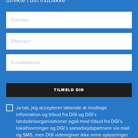
direkte i din indbakke
TILMELD DIG
Ja tak, jeg accepterer løbende at modtage
information og tilbud fra DGI og DGI’s
landsdelsorganisationer også med tilbud fra DGI’s
lokalforeninger og
DGI’s samarbejdspartnere
via mail
og SMS, men DGI videregiver ikke mine oplysninger