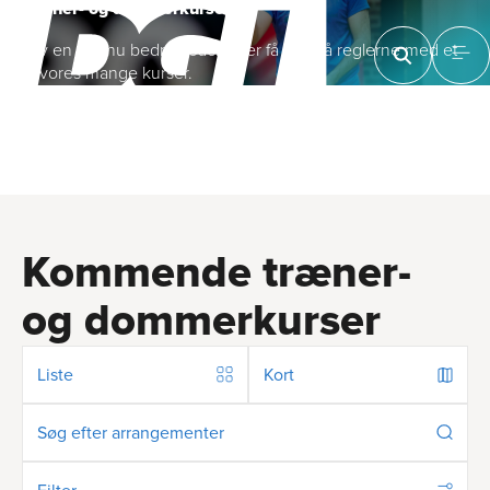
Træner- og dommer­kurser
Bliv en endnu bedre coach eller få styr på reglerne med et
af vores mange kurser.
Kommende træner-
og dommerkurser
Liste
Kort