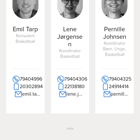
Emil Tarp
Lene
Pernille
Konsulent
Jørgense
Johnsen
Basketball
n
Koordinator
Børn, Unge,
Koordinator
Basketball
Basketball
79404996
79404306
79404325
20302894
22138180
24914414
emil.tarp@dgi.dk
lene.joergensen@dgi.dk
pernille.johnsen@dgi.dk