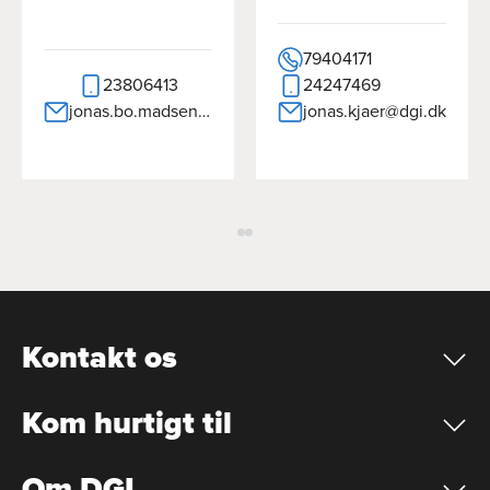
79404171
23806413
24247469
jonas.bo.madsen@dgi.dk
jonas.kjaer@dgi.dk
Kontakt os
Kom hurtigt til
Om DGI