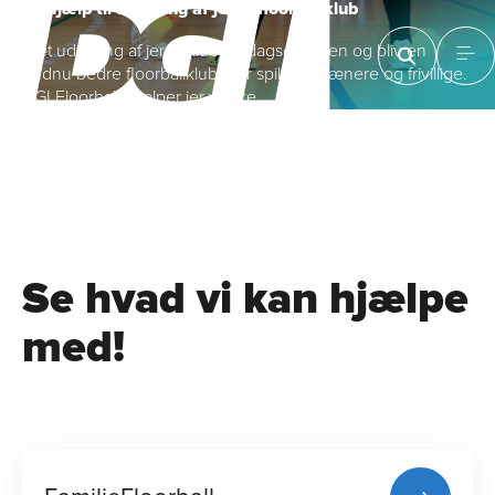
Få hjælp til udvikling af jeres floorballklub
Sæt udvikling af jeres klub på dagsordenen og bliv en
endnu bedre floorballklub - for spillere, trænere og frivillige.
DGI Floorball hjælper jer videre.
Se hvad vi kan hjælpe
med!