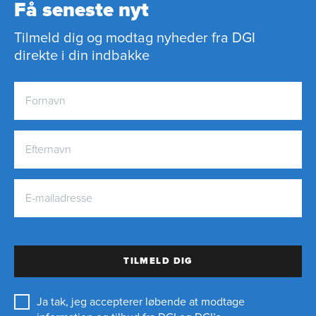
Få seneste nyt
Tilmeld dig og modtag nyheder fra DGI
direkte i din indbakke
TILMELD DIG
Ja tak, jeg accepterer løbende at modtage