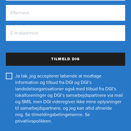
TILMELD DIG
Ja tak, jeg accepterer løbende at modtage
information og tilbud fra DGI og DGI’s
landsdelsorganisationer også med tilbud fra DGI’s
lokalforeninger og
DGI’s samarbejdspartnere
via mail
og SMS, men DGI videregiver ikke mine oplysninger
til samarbejdspartnere, og jeg kan altid afmelde
mig.
Se tilmeldingsbetingelserne.
Se
privatlivspolikken.