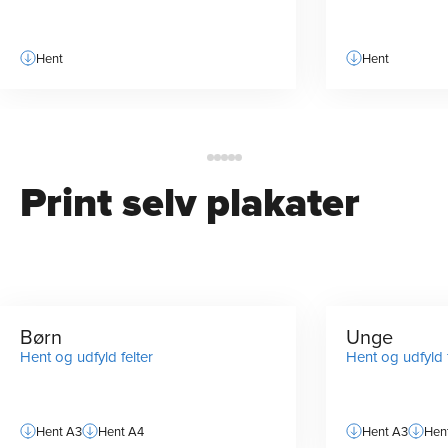
Hent
Hent
Print selv plakater
Børn
Unge
Hent og udfyld felter
Hent og udfyld f
Hent A3
Hent A4
Hent A3
Hen