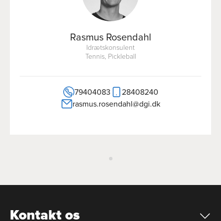
Rasmus Rosendahl
Idrætskonsulent
Tennis, Pickleball
79404083
28408240
rasmus.rosendahl@dgi.dk
Kontakt os